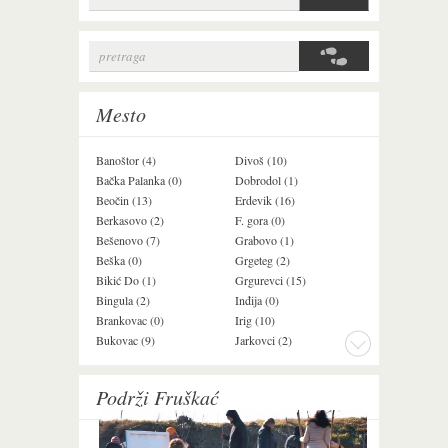
pretraga
Search form
Mesto
Banoštor (4)
Divoš (10)
Jazak (3)
Bačka Palanka (0)
Dobrodol (1)
Krušedol (1)
Beočin (13)
Erdevik (16)
Krčedin (4)
Berkasovo (2)
F. gora (0)
Ledinci (0)
Bešenovo (7)
Grabovo (1)
Ležimir (3)
Beška (0)
Grgeteg (2)
Ljuba (7)
Bikić Do (1)
Grgurevci (15)
Lug (2)
Bingula (2)
Inđija (0)
Mala Remeta (3
Brankovac (0)
Irig (10)
Manđelos (5)
Bukovac (9)
Jarkovci (2)
Maradik (1)
Podrži Fruškać