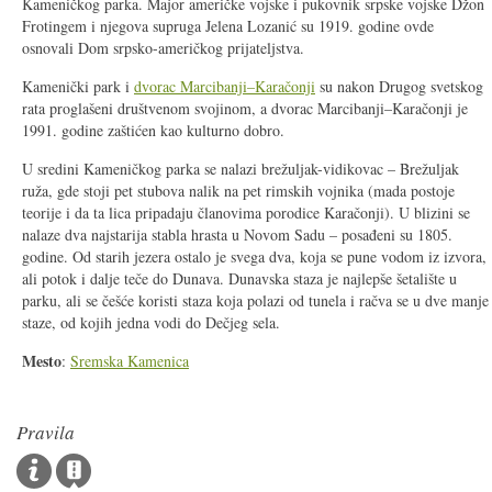
Kameničkog parka. Major američke vojske i pukovnik srpske vojske Džon
Frotingem i njegova supruga Jelena Lozanić su 1919. godine ovde
osnovali Dom srpsko-američkog prijateljstva.
Kamenički park i
dvorac Marcibanji–Karačonji
su nakon Drugog svetskog
rata proglašeni društvenom svojinom, a dvorac Marcibanji–Karačonji je
1991. godine zaštićen kao kulturno dobro.
U sredini Kameničkog parka se nalazi brežuljak-vidikovac – Brežuljak
ruža, gde stoji pet stubova nalik na pet rimskih vojnika (mada postoje
teorije i da ta lica pripadaju članovima porodice Karačonji). U blizini se
nalaze dva najstarija stabla hrasta u Novom Sadu – posađeni su 1805.
godine. Od starih jezera ostalo je svega dva, koja se pune vodom iz izvora,
ali potok i dalje teče do Dunava. Dunavska staza je najlepše šetalište u
parku, ali se češće koristi staza koja polazi od tunela i račva se u dve manje
staze, od kojih jedna vodi do Dečjeg sela.
Mesto
:
Sremska Kamenica
Pravila