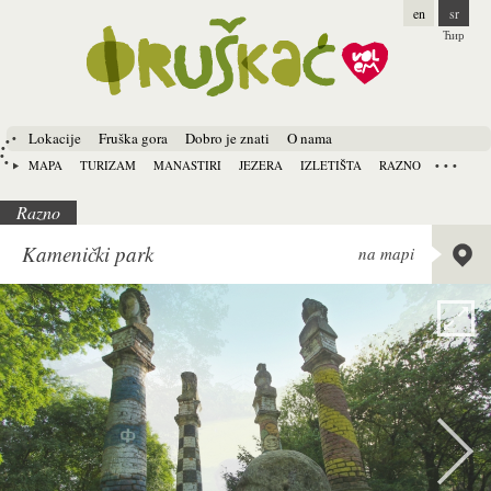
en
sr
Ћир
Lokacije
Fruška gora
Dobro je znati
O nama
MAPA
TURIZAM
MANASTIRI
JEZERA
IZLETIŠTA
RAZNO
Razno
Lat:
45.
Kamenički park
na mapi
Long:
1
Alt:
133