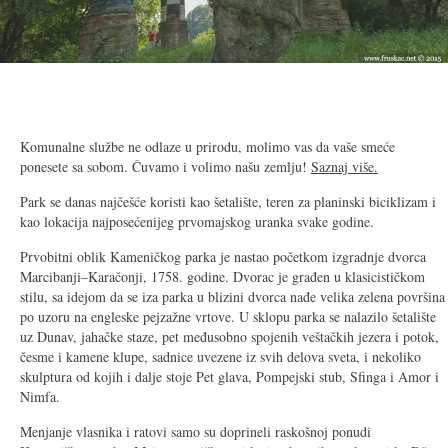
2/30
Komunalne službe ne odlaze u prirodu, molimo vas da vaše smeće
ponesete sa sobom. Čuvamo i volimo našu zemlju!
Saznaj više.
Park se danas najčešće koristi kao šetalište, teren za planinski biciklizam i
kao lokacija najposećenijeg prvomajskog uranka svake godine.
Prvobitni oblik Kameničkog parka je nastao početkom izgradnje dvorca
Marcibanji–Karačonji, 1758. godine. Dvorac je građen u klasicističkom
stilu, sa idejom da se iza parka u blizini dvorca nađe velika zelena površina
po uzoru na engleske pejzažne vrtove. U sklopu parka se nalazilo šetalište
uz Dunav, jahačke staze, pet međusobno spojenih veštačkih jezera i potok,
česme i kamene klupe, sadnice uvezene iz svih delova sveta, i nekoliko
skulptura od kojih i dalje stoje Pet glava, Pompejski stub, Sfinga i Amor i
Nimfa.
Menjanje vlasnika i ratovi samo su doprineli raskošnoj ponudi