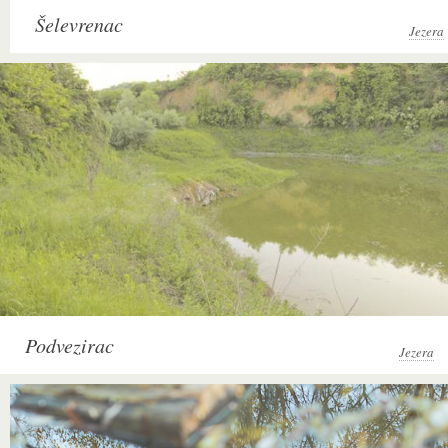
Šelevrenac
Jezera
Podvezirac
Jezera