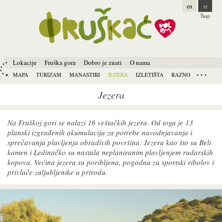
en
sr
Ћир
Lokacije
Fruška gora
Dobro je znati
O nama
MAPA
TURIZAM
MANASTIRI
JEZERA
IZLETIŠTA
RAZNO
Jezera
Na Fruškoj gori se nalazi 16 veštačkih jezera. Od toga je 13
planski izgrađenih akumulacija za potrebe navodnjavanja i
sprečavanja plavljenja obradivih površina. Jezera kao što su Beli
kamen i Ledinačko su nastala neplaniranim plavljenjem rudarskih
kopova. Većina jezera su poribljena, pogodna za sportski ribolov i
privlače zaljubljenike u prirodu.