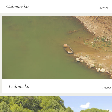
Čalmansko
Jezera
Ledinačko
Jezera