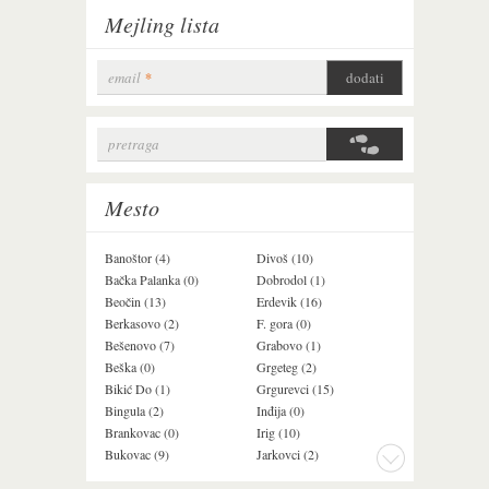
Mejling lista
email
*
pretraga
Search form
Mesto
Banoštor (4)
Divoš (10)
Jazak (3)
Bačka Palanka (0)
Dobrodol (1)
Krušedol (1)
Beočin (13)
Erdevik (16)
Krčedin (4)
Berkasovo (2)
F. gora (0)
Ledinci (0)
Bešenovo (7)
Grabovo (1)
Ležimir (3)
Beška (0)
Grgeteg (2)
Ljuba (7)
Bikić Do (1)
Grgurevci (15)
Lug (2)
Bingula (2)
Inđija (0)
Mala Remeta (3
Brankovac (0)
Irig (10)
Manđelos (5)
Bukovac (9)
Jarkovci (2)
Maradik (1)