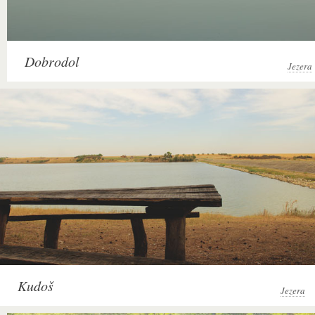
Dobrodol
Jezera
Kudoš
Jezera