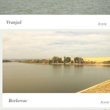
Vranjaš
Jezera
Borkovac
Jezera