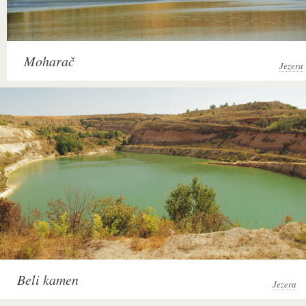
Moharač
Jezera
Beli kamen
Jezera