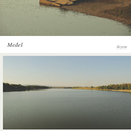
Međeš
Jezera