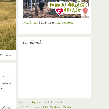
Podrži nas
i upiši se u
listu donatora
!
Facebook
Vidikovci
Novosti
omotivni
 autor
Napravili:
diagram.is
studio i prijatelji
© 2015 fruskac.net
|
RSS
|
Facebook
|
Twitter
Novosti