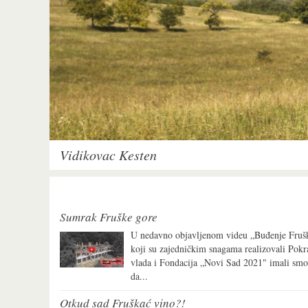
Vidikovac Kesten
Sumrak Fruške gore
U nedavno objavljenom videu „Buđenje Frušk
koji su zajedničkim snagama realizovali Pokr
vlada i Fondacija „Novi Sad 2021" imali smo
da...
Otkud sad Fruškać vino?!