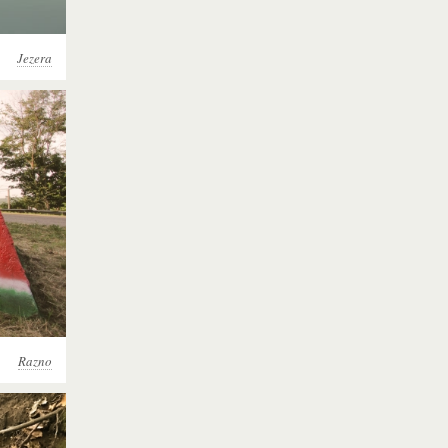
Jezera
Razno