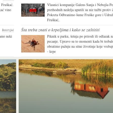
 Fruškać.
Vlasnici kompanije Galens Sanja i Nebojša Pe
kać vino
prethodnih nedelja uputili su niz tužbi protiv
Pokreta Odbranimo šume Fruške gore i Udruž
Fruškać,
Šta treba znati o krpeljima i kako se zaštititi
Intervjui
amo neki
Piknik u parku, šetnja po prirodi ili odlazak n
pecanje. Upravo su to momenti kada bi trebal
obratimo pažnju na sitne životinje koje vrebaj
- krpe