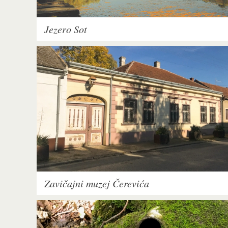
Jezero Sot
Zavičajni muzej Čerevića