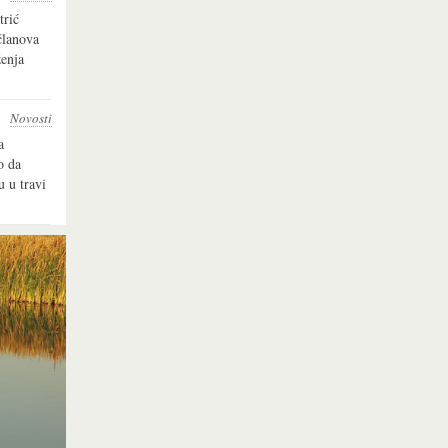
trić
 članova
enja
Novosti
a
o da
u u travi