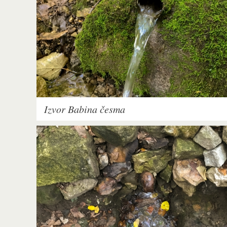
Izvor Babina česma