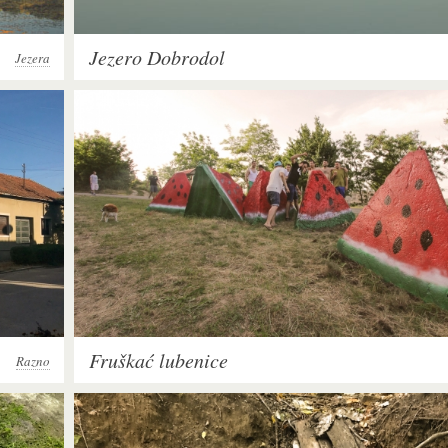
Jezero Dobrodol
Jezera
Fruškać lubenice
Razno