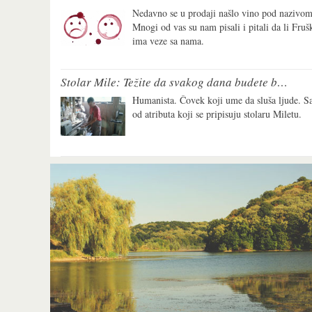
Nedavno se u prodaji našlo vino pod nazivom
Mnogi od vas su nam pisali i pitali da li Fruš
ima veze sa nama.
Stolar Mile: Težite da svakog dana budete bolji od samog sebe
Humanista. Čovek koji ume da sluša ljude. S
od atributa koji se pripisuju stolaru Miletu.