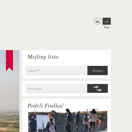
en
sr
Ћир
Mejling lista
email
*
pretraga
Search form
Podrži Fruškać