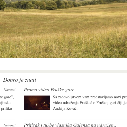
Dobro je znati
Promo video Fruške gore
Novosti
e gore”,
Sa zadovoljstvom vam predstavljamo novi pr
ajinska
video udruženja Fruškać o Fruškoj gori čiji je
 priliku
Andrija Kovač.
Pritisak i tužbe vlasnika Galensa na udruženja građana
Novosti