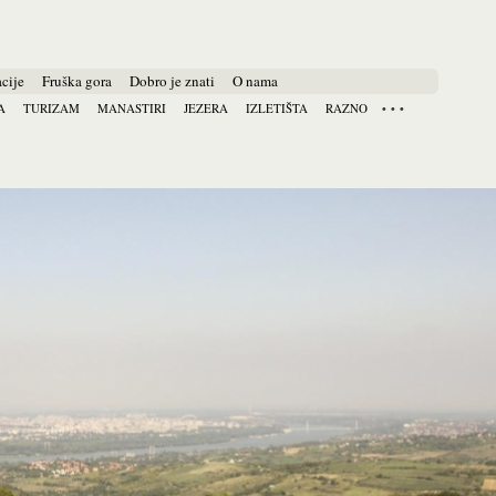
cije
Fruška gora
Dobro je znati
O nama
A
TURIZAM
MANASTIRI
JEZERA
IZLETIŠTA
RAZNO