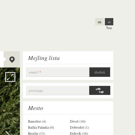
en
sr
Ћир
Lat:
45.2281803
Mejling lista
Long:
19.896736
Alt:
97 m
email
*
pretraga
Search form
Mesto
Banoštor (4)
Divoš (10)
Jazak (3)
Bačka Palanka (0)
Dobrodol (1)
Krušedol (1)
Beočin (13)
Erdevik (16)
Krčedin (4)