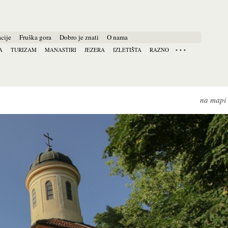
cije
Fruška gora
Dobro je znati
O nama
A
TURIZAM
MANASTIRI
JEZERA
IZLETIŠTA
RAZNO
na mapi