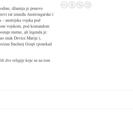
godine, džamija je ponovo
novi rat između Austrougarske i
a – austrijska vojska pod
rskom vojskom, pod komandom
staju mutne, ali legenda je
kao znak Device Marije i,
svećena Snežnoj Gospi (ponekad
li dve religije koje su na tom