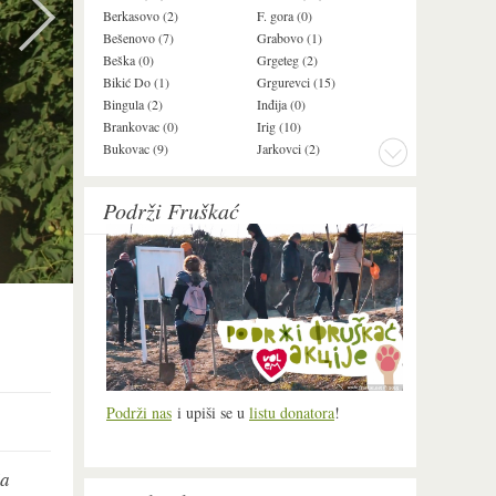
Berkasovo (2)
F. gora (0)
Ledinci (0)
Bešenovo (7)
Grabovo (1)
Ležimir (3)
Beška (0)
Grgeteg (2)
Ljuba (7)
Bikić Do (1)
Grgurevci (15)
Lug (2)
Bingula (2)
Inđija (0)
Mala Remeta (3
Brankovac (0)
Irig (10)
Manđelos (5)
Bukovac (9)
Jarkovci (2)
Maradik (1)
Podrži Fruškać
Podrži nas
i upiši se u
listu donatora
!
ja