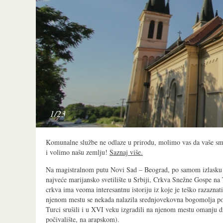
2/23
Komunalne službe ne odlaze u prirodu, molimo vas da vaše s
i volimo našu zemlju!
Saznaj više.
Na magistralnom putu Novi Sad – Beograd, po samom izlasku i
najveće marijansko svetilište u Srbiji, Crkva Snežne Gospe na
crkva ima veoma interesantnu istoriju iz koje je teško razaznati 
njenom mestu se nekada nalazila srednjovekovna bogomolja po
Turci srušili i u
XVI
veku izgradili na njenom mestu omanju dž
počivalište, na arapskom).