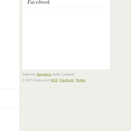
Facebook
Napravili:
diagram.is
studio i prijatelji
© 2015 fruskac.net
|
RSS
|
Facebook
|
Twitter