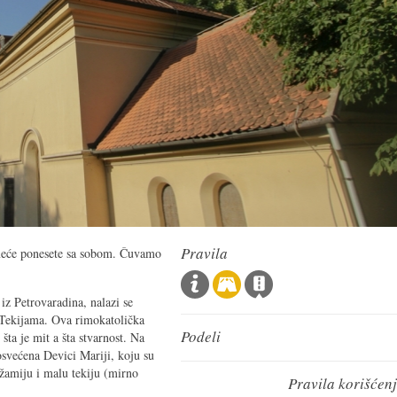
Pravila
meće ponesete sa sobom. Čuvamo
z Petrovaradina, nalazi se
 Tekijama. Ova rimokatolička
Podeli
šta je mit a šta stvarnost. Na
svećena Devici Mariji, koju su
amiju i malu tekiju (mirno
Pravila korišćen