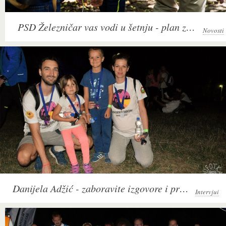
PSD Železničar vas vodi u šetnju - plan za oktobar 2018
Novosti
Danijela Adžić - zaboravite izgovore i pravac 2. Noćni izazov na Fruškoj gori
Intervjui