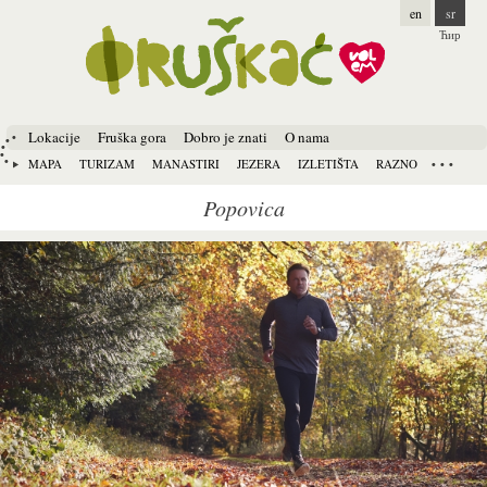
en
sr
Ћир
Lokacije
Fruška gora
Dobro je znati
O nama
MAPA
TURIZAM
MANASTIRI
JEZERA
IZLETIŠTA
RAZNO
Popovica
Pages