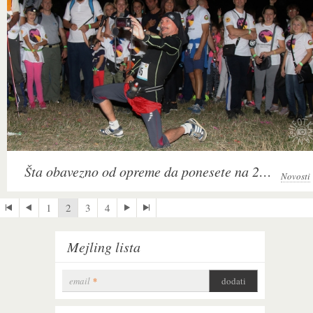
Šta obavezno od opreme da ponesete na 2. Noćni izazov na Fruškoj gori
Novosti
1
2
3
4
Mejling lista
email
*