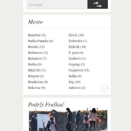
pretraga
Search form
Mesto
Banoštor (4)
Divoš (10)
Jazak (3)
Bačka Palanka (0)
Dobrodol (1)
Krušedol (1)
Beočin (13)
Erdevik (16)
Krčedin (4)
Berkasovo (2)
F. gora (0)
Ledinci (0)
Bešenovo (7)
Grabovo (1)
Ležimir (3)
Beška (0)
Grgeteg (2)
Ljuba (7)
Bikić Do (1)
Grgurevci (15)
Lug (2)
Bingula (2)
Inđija (0)
Mala Remeta (3
Brankovac (0)
Irig (10)
Manđelos (5)
Bukovac (9)
Jarkovci (2)
Maradik (1)
Podrži Fruškać