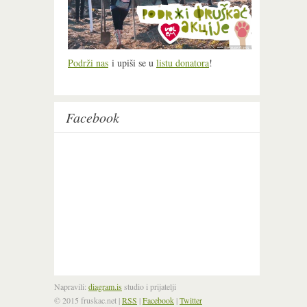
Podrži nas
i upiši se u
listu donatora
!
Facebook
Napravili:
diagram.is
studio i prijatelji
© 2015 fruskac.net
|
RSS
|
Facebook
|
Twitter