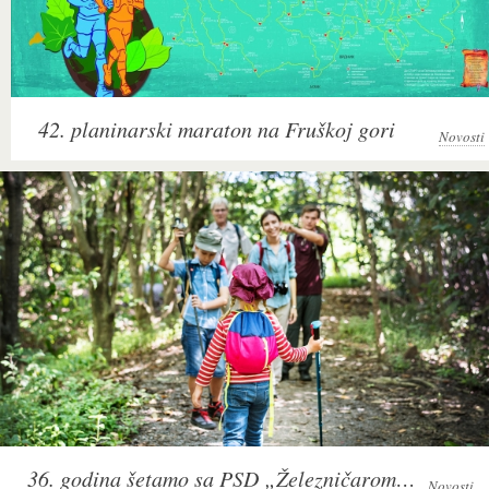
42. planinarski maraton na Fruškoj gori
Novosti
36. godina šetamo sa PSD „Železničarom" na Fruškoj gori
Novosti