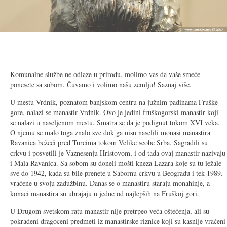
2/27
Komunalne službe ne odlaze u prirodu, molimo vas da vaše smeće
ponesete sa sobom. Čuvamo i volimo našu zemlju!
Saznaj više.
U mestu Vrdnik, poznatom banjskom centru na južnim padinama Fruške
gore, nalazi se manastir Vrdnik. Ovo je jedini fruškogorski manastir koji
se nalazi u naseljenom mestu. Smatra se da je podignut tokom
XVI
veka.
O njemu se malo toga znalo sve dok ga nisu naselili monasi manastira
Ravanica bežeći pred Turcima tokom Velike seobe Srba. Sagradili su
crkvu i posvetili je Vaznesenju Hristovom, i od tada ovaj manastir nazivaju
i Mala Ravanica. Sa sobom su doneli mošti kneza Lazara koje su tu ležale
sve do 1942, kada su bile prenete u Sabornu crkvu u Beogradu i tek 1989.
vraćene u svoju zadužbinu. Danas se o manastiru staraju monahinje, a
konaci manastira su ubrajaju u jedne od najlepših na Fruškoj gori.
U Drugom svetskom ratu manastir nije pretrpeo veća oštećenja, ali su
pokradeni dragoceni predmeti iz manastirske riznice koji su kasnije vraćeni