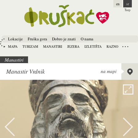
en
sr
Ћир
Lokacije
Fruška gora
Dobro je znati
O nama
MAPA
TURIZAM
MANASTIRI
JEZERA
IZLETIŠTA
RAZNO
Manastiri
Lat:
45.
Manastir Vrdnik
na mapi
Long:
1
Alt:
207