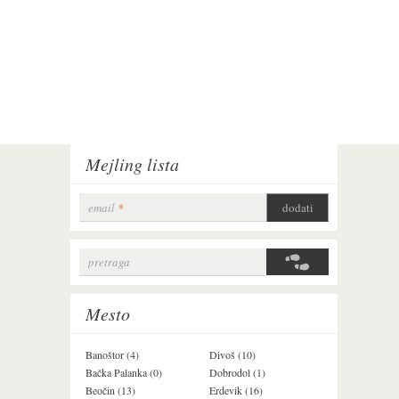
Mejling lista
email
*
pretraga
Search form
Mesto
Banoštor (4)
Divoš (10)
Jazak (3)
Bačka Palanka (0)
Dobrodol (1)
Krušedol (1)
Beočin (13)
Erdevik (16)
Krčedin (4)