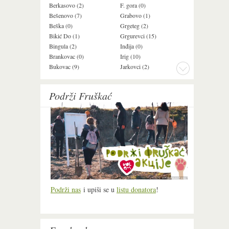
Berkasovo (2)
F. gora (0)
Ledinci (0)
Bešenovo (7)
Grabovo (1)
Ležimir (3)
Beška (0)
Grgeteg (2)
Ljuba (7)
Bikić Do (1)
Grgurevci (15)
Lug (2)
Bingula (2)
Inđija (0)
Mala Remeta (3
Brankovac (0)
Irig (10)
Manđelos (5)
Bukovac (9)
Jarkovci (2)
Maradik (1)
Podrži Fruškać
Podrži nas
i upiši se u
listu donatora
!