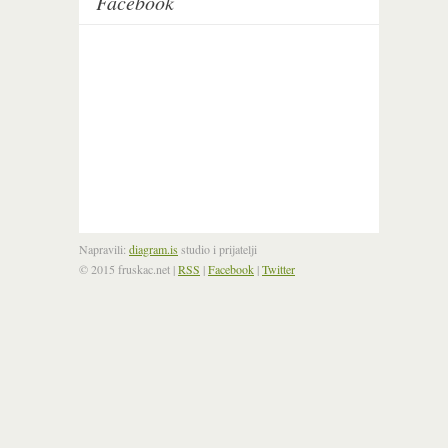
Facebook
Napravili:
diagram.is
studio i prijatelji
© 2015 fruskac.net
|
RSS
|
Facebook
|
Twitter