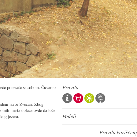
Pravila
meće ponesete sa sobom. Čuvamo
eđeni izvor Zvečan. Zbog
kolnih mesta dolaze ovde da toče
Podeli
kog jezera.
Pravila korišćen