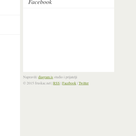
Facebook
Napravili:
diagram.is
studio i prijatelji
© 2015 fruskac.net
|
RSS
|
Facebook
|
Twitter