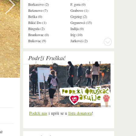
Berkasovo (2)
F. gora (0)
Ledinci (0)
Bešenovo (7)
Grabovo (1)
Ležimir (3)
Beška (0)
Grgeteg (2)
Ljuba (7)
Bikić Do (1)
Grgurevci (15)
Lug (2)
Bingula (2)
Inđija (0)
Mala Remeta (3
Brankovac (0)
Irig (10)
Manđelos (5)
Bukovac (9)
Jarkovci (2)
Maradik (1)
Podrži Fruškać
Podrži nas
i upiši se u
listu donatora
!
ja