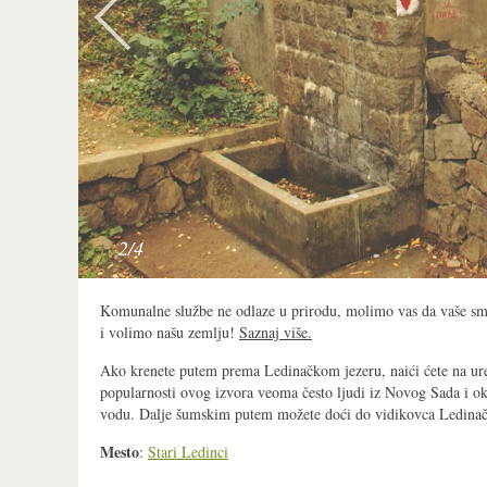
2/4
Komunalne službe ne odlaze u prirodu, molimo vas da vaše s
i volimo našu zemlju!
Saznaj više.
Ako krenete putem prema Ledinačkom jezeru, naići ćete na ur
popularnosti ovog izvora veoma često ljudi iz Novog Sada i o
vodu. Dalje šumskim putem možete doći do vidikovca Ledinač
Mesto
:
Stari Ledinci