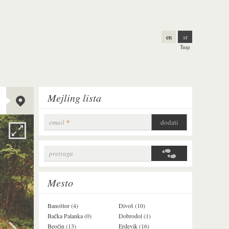
en
sr
Ћир
Lat:
45.17175
Mejling lista
Long:
19.80774
Alt:
229 m
email
*
pretraga
Search form
Mesto
Banoštor (4)
Divoš (10)
Jazak (3)
Bačka Palanka (0)
Dobrodol (1)
Krušedol (1)
Beočin (13)
Erdevik (16)
Krčedin (4)