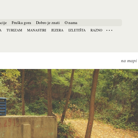
cije
Fruška gora
Dobro je znati
O nama
A
TURIZAM
MANASTIRI
JEZERA
IZLETIŠTA
RAZNO
na mapi