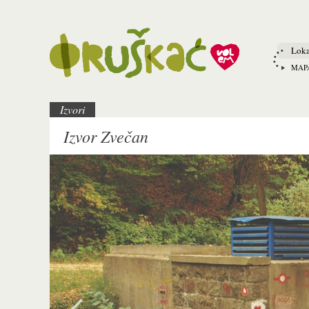
Loka
MAP
Izvori
Izvor Zvečan