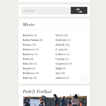
pretraga
Search form
Mesto
Banoštor (4)
Divoš (10)
Jazak (3)
Bačka Palanka (0)
Dobrodol (1)
Krušedol (1)
Beočin (13)
Erdevik (16)
Krčedin (4)
Berkasovo (2)
F. gora (0)
Ledinci (0)
Bešenovo (7)
Grabovo (1)
Ležimir (3)
Beška (0)
Grgeteg (2)
Ljuba (7)
Bikić Do (1)
Grgurevci (15)
Lug (2)
Bingula (2)
Inđija (0)
Mala Remeta (3
Brankovac (0)
Irig (10)
Manđelos (5)
Bukovac (9)
Jarkovci (2)
Maradik (1)
Podrži Fruškać