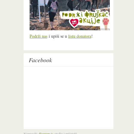
Podrži nas
i upiši se u
listu donatora
!
Facebook
Napravili:
diagram.is
studio i prijatelji