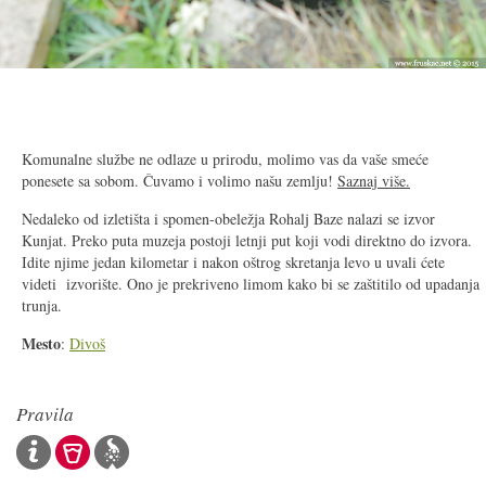
2/8
Komunalne službe ne odlaze u prirodu, molimo vas da vaše smeće
ponesete sa sobom. Čuvamo i volimo našu zemlju!
Saznaj više.
Nedaleko od izletišta i spomen-obeležja Rohalj Baze nalazi se izvor
Kunjat. Preko puta muzeja postoji letnji put koji vodi direktno do izvora.
Idite njime jedan kilometar i nakon oštrog skretanja levo u uvali ćete
videti izvorište. Ono je prekriveno limom kako bi se zaštitilo od upadanja
trunja.
Mesto
:
Divoš
Pravila