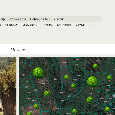
cije
Fruška gora
Dobro je znati
O nama
A
TURIZAM
MANASTIRI
JEZERA
IZLETIŠTA
RAZNO
Drveće