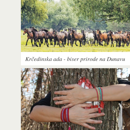
Krčedinska ada - biser prirode na Dunavu