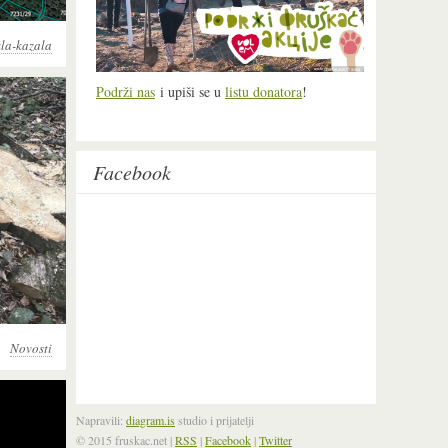
la-kazala
Podrži nas
i upiši se u
listu donatora
!
Facebook
Novosti
Napravili:
diagram.is
studio i prijatelji
© 2015 fruskac.net
|
RSS
|
Facebook
|
Twitter