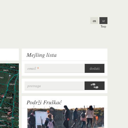
en
sr
Ћир
Mejling lista
email
*
pretraga
Search form
Podrži Fruškać