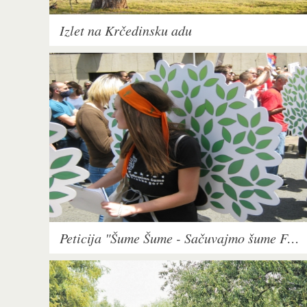
Izlet na Krčedinsku adu
Peticija "Šume Šume - Sačuvajmo šume Fruške gore