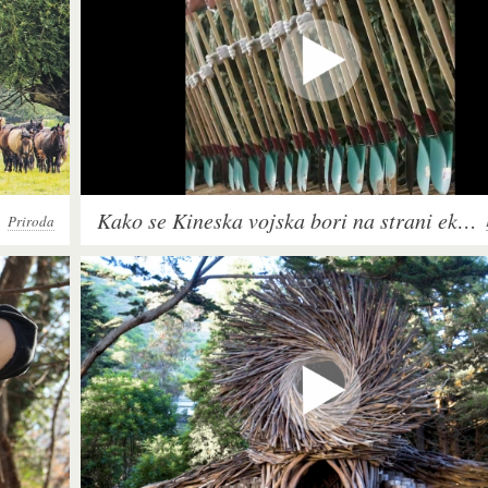
Kako se Kineska vojska bori na strani ekologije
Priroda