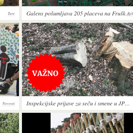
Galens pošumljava 205 placeva na Fruškoj gori
Ture
Rek
Inspekcijske prijave za seču i smene u JPNP Fruška gora
Novosti