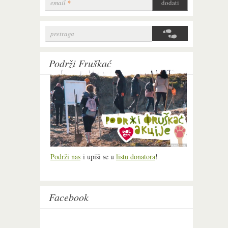
email
*
pretraga
Search form
Podrži Fruškać
Podrži nas
i upiši se u
listu donatora
!
Facebook