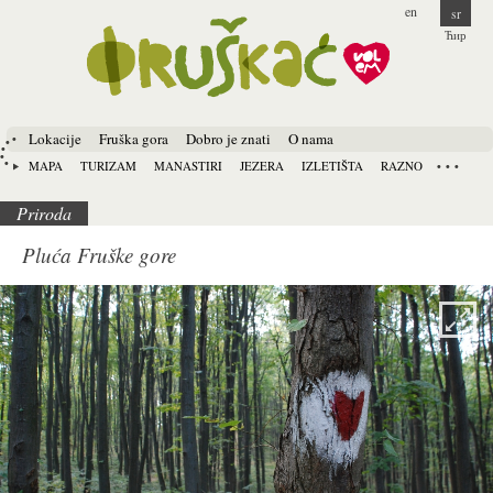
en
sr
Ћир
Lokacije
Fruška gora
Dobro je znati
O nama
MAPA
TURIZAM
MANASTIRI
JEZERA
IZLETIŠTA
RAZNO
Priroda
Pluća Fruške gore