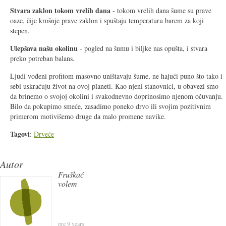
Stvara zaklon tokom vrelih dana
- tokom vrelih dana šume su prave
oaze, čije krošnje prave zaklon i spuštaju temperaturu barem za koji
stepen.
Ulepšava našu okolinu
- pogled na šumu i biljke nas opušta, i stvara
preko potreban balans.
Ljudi vođeni profitom masovno uništavaju šume, ne hajući puno što tako i
sebi uskraćuju život na ovoj planeti. Kao njeni stanovnici, u obavezi smo
da brinemo o svojoj okolini i svakodnevno doprinosimo njenom očuvanju.
Bilo da pokupimo smeće, zasadimo poneko drvo ili svojim pozitivnim
primerom motivišemo druge da malo promene navike.
Tagovi
:
Drveće
Autor
Fruškać
volem
pre 9 years