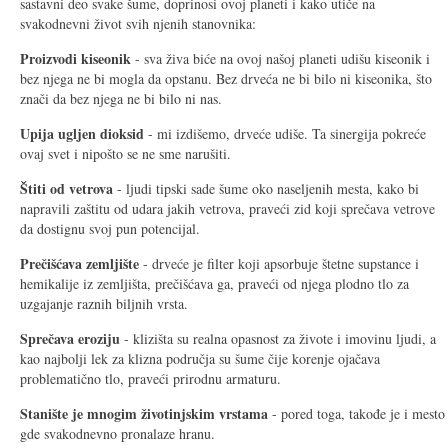
sastavni deo svake šume, doprinosi ovoj planeti i kako utiče na
svakodnevni život svih njenih stanovnika:
Proizvodi kiseonik
- sva živa biće na ovoj našoj planeti udišu kiseonik i
bez njega ne bi mogla da opstanu. Bez drveća ne bi bilo ni kiseonika, što
znači da bez njega ne bi bilo ni nas.
Upija ugljen dioksid
- mi izdišemo, drveće udiše. Ta sinergija pokreće
ovaj svet i nipošto se ne sme narušiti.
Štiti od vetrova
- ljudi tipski sade šume oko naseljenih mesta, kako bi
napravili zaštitu od udara jakih vetrova, praveći zid koji sprečava vetrove
da dostignu svoj pun potencijal.
Prečišćava zemljište
- drveće je filter koji apsorbuje štetne supstance i
hemikalije iz zemljišta, prečišćava ga, praveći od njega plodno tlo za
uzgajanje raznih biljnih vrsta.
Sprečava eroziju
- klizišta su realna opasnost za živote i imovinu ljudi, a
kao najbolji lek za klizna područja su šume čije korenje ojačava
problematično tlo, praveći prirodnu armaturu.
Stanište je mnogim životinjskim vrstama
- pored toga, takođe je i mesto
gde svakodnevno pronalaze hranu.