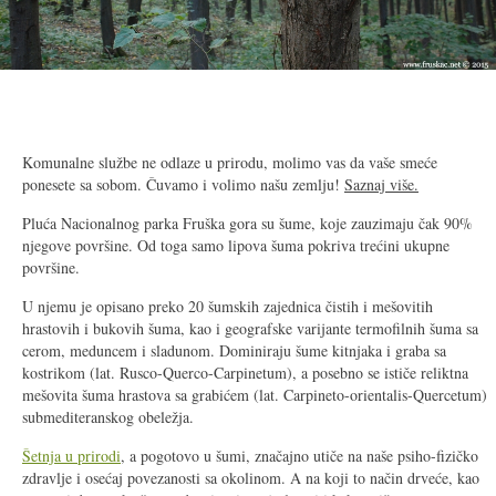
Komunalne službe ne odlaze u prirodu, molimo vas da vaše smeće
ponesete sa sobom. Čuvamo i volimo našu zemlju!
Saznaj više.
Pluća Nacionalnog parka Fruška gora su šume, koje zauzimaju čak 90%
njegove površine. Od toga samo lipova šuma pokriva trećini ukupne
površine.
U njemu je opisano preko 20 šumskih zajednica čistih i mešovitih
hrastovih i bukovih šuma, kao i geografske varijante termofilnih šuma sa
cerom, meduncem i sladunom. Dominiraju šume kitnjaka i graba sa
kostrikom (lat. Rusco-Querco-Carpinetum), a posebno se ističe reliktna
mešovita šuma hrastova sa grabićem (lat. Carpineto-orientalis-Quercetum)
submediteranskog obeležja.
Šetnja u prirodi
, a pogotovo u šumi, značajno utiče na naše psiho-fizičko
zdravlje i osećaj povezanosti sa okolinom. A na koji to način drveće, kao