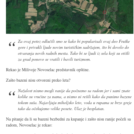
Za ovaj potez odlučili smo se kako bi popularisali ovaj deo Fruške
gore i privukli ljude novim turističkim sadržajem, što bi dovelo do
otvaranja novih radnih mesta. Tako bi se ljudi iz sela koji su otišli
za grad ponovo se vratili i bavili turizmom.
Rekao je Milivoje Novoselac predstavnik opštine.
Zašto bazeni nisu otvoreni preko leta?
Nažalost nismo mogli ranije da počnemo sa radom jer i sami znate
kolike su vrućine za nama, a nismo ni rešili kako da punimo bazene
tokom suša. Najavljuju miholjsko leto, voda u rupama se brzo greje
tako da očekujemo velike posete. Ulaz je besplatan.
Na pitanje da li su bazeni bezbedni za kupanje i zašto nisu ranije počeli sa
radom, Novoselac je rekao: