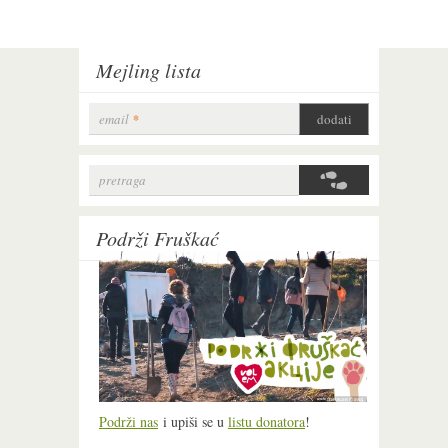
Mejling lista
email
*
pretraga
Search form
Podrži Fruškać
Podrži nas
i upiši se u
listu donatora
!