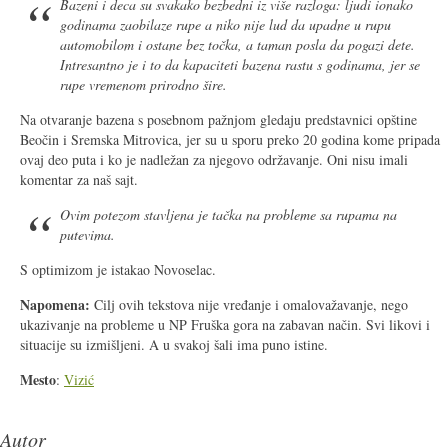
Bazeni i deca su svakako bezbedni iz više razloga: ljudi ionako
godinama zaobilaze rupe a niko nije lud da upadne u rupu
automobilom i ostane bez točka, a taman posla da pogazi dete.
Intresantno je i to da kapaciteti bazena rastu s godinama, jer se
rupe vremenom prirodno šire.
Na otvaranje bazena s posebnom pažnjom gledaju predstavnici opštine
Beočin i Sremska Mitrovica, jer su u sporu preko 20 godina kome pripada
ovaj deo puta i ko je nadležan za njegovo održavanje. Oni nisu imali
komentar za naš sajt.
Ovim potezom stavljena je tačka na probleme sa rupama na
putevima.
S optimizom je istakao Novoselac.
Napomena:
Cilj ovih tekstova nije vređanje i omalovažavanje, nego
ukazivanje na probleme u NP Fruška gora na zabavan način. Svi likovi i
situacije su izmišljeni. A u svakoj šali ima puno istine.
Mesto
:
Vizić
Autor