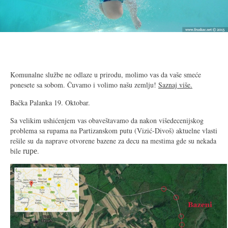
Komunalne službe ne odlaze u prirodu, molimo vas da vaše smeće
ponesete sa sobom. Čuvamo i volimo našu zemlju!
Saznaj više.
Bačka Palanka 19. Oktobar.
Sa velikim ushićenjem vas obaveštavamo da nakon višedecenijskog
problema sa rupama na Partizanskom putu (Vizić-Divoš) aktuelne vlasti
rešile su da naprave otvorene bazene za decu na mestima gde su nekada
bile
.
rupe