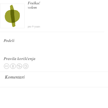
Fruškać
volem
pre 9 years
Podeli
Pravila korišćenja
Komentari