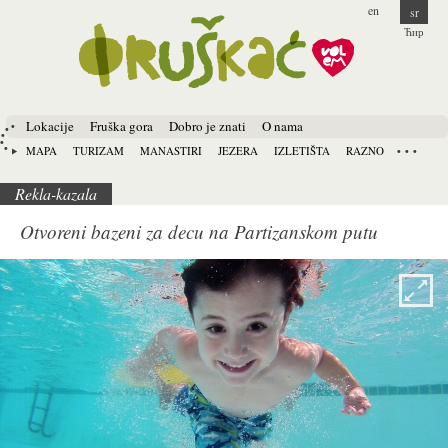
en
sr
Ћир
Lokacije
Fruška gora
Dobro je znati
O nama
MAPA
TURIZAM
MANASTIRI
JEZERA
IZLETIŠTA
RAZNO
Rekla-kazala
Otvoreni bazeni za decu na Partizanskom putu