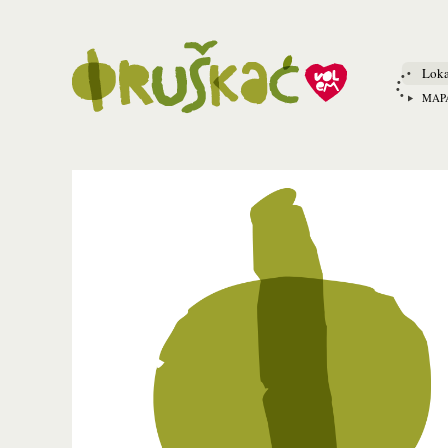
Loka
MAP