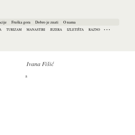
cije
Fruška gora
Dobro je znati
O nama
A
TURIZAM
MANASTIRI
JEZERA
IZLETIŠTA
RAZNO
Ivana Fišić
a