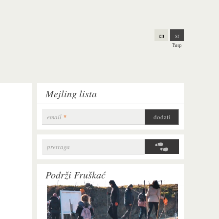
en
sr
Ћир
Mejling lista
email
*
pretraga
Search form
Podrži Fruškać