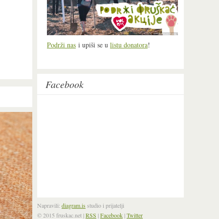
Podrži nas
i upiši se u
listu donatora
!
Facebook
Napravili:
diagram.is
studio i prijatelji
© 2015 fruskac.net
|
RSS
|
Facebook
|
Twitter