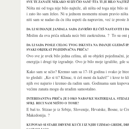
SVE TE ZANATE NEKAKO SI IZUČIO SAM? ŠTA TI JE BILO NAJTE
Ništa mi od toga nije bilo najteže, ali ništa od toga nije bilo n
i zato što sam želeo. Ni u jednom momentu nisam pravio ništ
niti sam se nadao da ću išta uspeti da napravim, već iz proste ž
DA LI SI IMANJE JANDALA SADA ZAVRŠIO ILI ĆEŠ NASTAVITI I DA
Mislim da ova priča nikada neće biti zaokružena. ? To su oni p
DA LI SADA POSLE CELOG TVOG ISKUSTA NA IMANJE GLEDAŠ IP
SVAKI OBJEKAT POJEDINAČNA PRIČA?
Ovo sve je uvek bilo jedna celina, ali su objekti pojedinačni, j
energija i drugi tip izgradnje. Ovo je bilo moje igralište, gde 
Kako sam se učio? Krenuo sam sa 17-18 godina i svako je hteo
to gledali: „Ko si ti? Klinac, ti ćeš meni da kažeš!” i kroz to k
njih sve najurio i krenuo da radim sam. Godinama sam kupovao
većinu zanata mogu da uradim samostalno.
INTERESANTNA PRIČA JE I OKO NABAVKE MATERIJALA. STIZALI
SFRJ. RECI NAM NEŠTO O TOME?
E baš to. Stizao je iz Srbije, Slovenije, Hrvatske, Bosne, iz Cr
Makedonija. ?
KUPOVAO SI STARE DRVENE KUĆE I IZ NJIH UZIMAO GREDE, DR