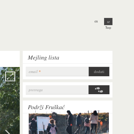
en
sr
Ћир
Mejling lista
email
*
pretraga
Search form
Podrži Fruškać