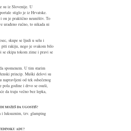
e su iz Slovenije. U
rtale stiglo je iz Hrvatske.
 on je praktično neuništiv. To
sve urađeno ručno, to nikada ni
sec, skupe se ljudi u selu i
 piti rakiju, nego je svakom bilo
pi se ekipa tokom zime i pravi se
m da spomenem. U tim starim
ženski princip. Muški delovi su
i su napravljeni od tek odsečenog
đe pola godine i drvo se osuši,
će da traju večno bez lepka,
DI MOŽEŠ DA UGOSTIŠ?
a i luksuznim, tzv. glamping
ČEDINSKU ADU?