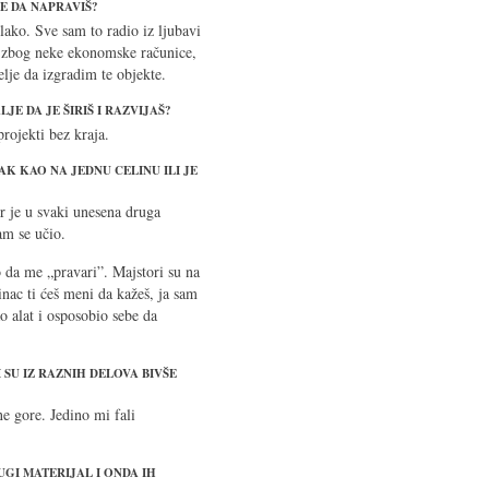
ŽE DA NAPRAVIŠ?
i lako. Sve sam to radio iz ljubavi
a zbog neke ekonomske računice,
elje da izgradim te objekte.
LJE DA JE ŠIRIŠ I RAZVIJAŠ?
rojekti bez kraja.
AK KAO NA JEDNU CELINU ILI JE
er je u svaki unesena druga
sam se učio.
 da me „pravari”. Majstori su na
linac ti ćeš meni da kažeš, ja sam
 alat i osposobio sebe da
 SU IZ RAZNIH DELOVA BIVŠE
ne gore. Jedino mi fali
UGI MATERIJAL I ONDA IH