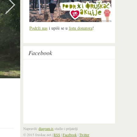
Podrži nas
i upiši se u
listu donatora
!
Facebook
Napravili:
diagram.is
studio i prijatelji
© 2015 fruskac.net
|
RSS
|
Facebook
|
Twitter