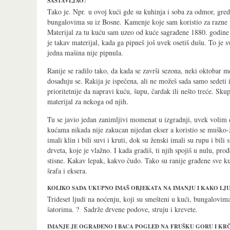
SASTAVLJAO?
Tako je. Npr. u ovoj kući gde su kuhinja i soba za odmor, gred
bungalovima su iz Bosne. Kamenje koje sam koristio za razne po
Materijal za tu kuću sam uzeo od kuće sagrađene 1880. godine i
je takav materijal, kada ga pipneš još uvek osetiš dušu. To je 
jedna mašina nije pipnula.
Ranije se radilo tako, da kada se završi sezona, neki oktobar me
dosađuju se. Rakija je ispečena, ali ne možeš sada samo sedeti i
prioritetnije da napravi kuću, šupu, čardak ili nešto treće. Sku
materijal za nekoga od njih.
Tu se javio jedan zanimljivi momenat u izgradnji, uvek voli
kućama nikada nije zakucan nijedan ekser a koristio se muško-
imali klin i bili suvi i kruti, dok su ženski imali su rupu i bil
drveta, koje je vlažno. I kada gradiš, ti njih spojiš u nulu, pro
stisne. Kakav lepak, kakvo čudo. Tako su ranije građene sve ku
šrafa i eksera.
KOLIKO SADA UKUPNO IMAŠ OBJEKATA NA IMANJU I KAKO LJU
Trideset ljudi na noćenju, koji su smešteni u kući, bungalovim
šatorima. ? Sadrže drvene podove, struju i krevete.
IMANJE JE OGRAĐENO I BACA POGLED NA FRUŠKU GORU I KR