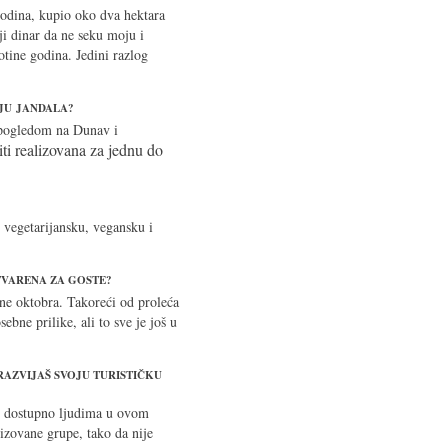
godina, kupio oko dva hektara
 dinar da ne seku moju i
totine godina. Jedini razlog
NJU JANDALA?
a pogledom na Dunav i
iti realizovana za jednu do
 vegetarijansku, vegansku i
TVARENA ZA GOSTE?
ine oktobra. Takoreći od proleća
ne prilike, ali to sve je još u
 RAZVIJAŠ SVOJU TURISTIČKU
lo dostupno ljudima u ovom
izovane grupe, tako da nije