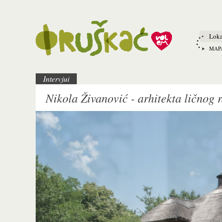
Loka
MAP
Intervjui
Nikola Živanović - arhitekta ličnog 