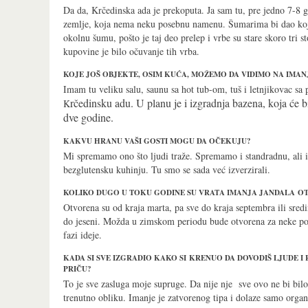
Da da, Krčedinska ada je prekoputa. Ja sam tu, pre jedno 7-8 
zemlje, koja nema neku posebnu namenu. Šumarima bi dao koji
okolnu šumu, pošto je taj deo prelep i vrbe su stare skoro tri s
kupovine je bilo očuvanje tih vrba.
KOJE JOŠ OBJEKTE, OSIM KUĆA, MOŽEMO DA VIDIMO NA IMA
Imam tu veliku salu, saunu sa hot tub-om, tuš i letnjikovac s
rčedinsku adu. U planu je i izgradnja bazena, koja će b
K
dve godine.
KAKVU HRANU VAŠI GOSTI MOGU DA OČEKUJU?
Mi spremamo ono što ljudi traže. Spremamo i standradnu, ali i
bezglutensku kuhinju. Tu smo se sada već izverzirali.
KOLIKO DUGO U TOKU GODINE SU VRATA IMANJA JANDALA O
Otvorena su od kraja marta, pa sve do kraja septembra ili sred
do jeseni. Možda u zimskom periodu bude otvorena za neke poseb
fazi ideje.
KADA SI SVE IZGRADIO KAKO SI KRENUO DA DOVODIŠ LJUDE I
PRIČU?
To je sve zasluga moje supruge. Da nije nje sve ovo ne bi bi
trenutno obliku. Imanje je zatvorenog tipa i dolaze samo organ