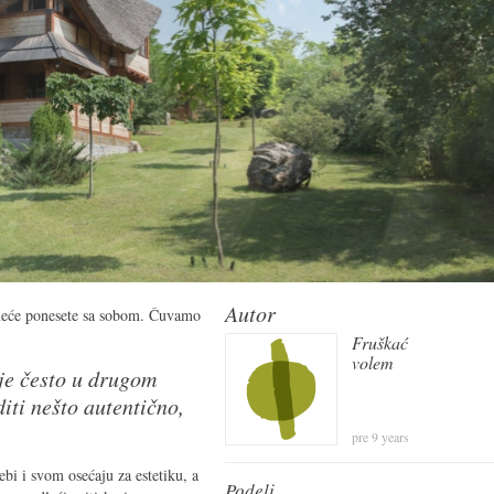
Autor
meće ponesete sa sobom. Čuvamo
Fruškać
volem
 je često u drugom
diti nešto autentično,
pre 9 years
ebi i svom osećaju za estetiku, a
Podeli