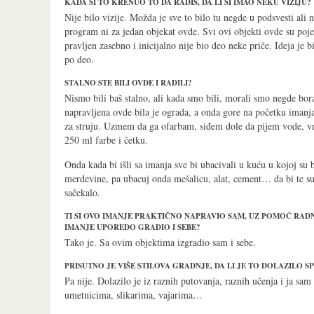
KADA SI TO KRENUO TO DA RADIŠ, DA LI SI IMAO NEKU VIZIJU?
Nije bilo vizije. Možda je sve to bilo tu negde u podsvesti ali n
program ni za jedan objekat ovde. Svi ovi objekti ovde su pojed
pravljen zasebno i inicijalno nije bio deo neke priče. Ideja je 
po deo.
STALNO STE BILI OVDE I RADILI?
Nismo bili baš stalno, ali kada smo bili, morali smo negde bora
napravljena ovde bila je ograda, a onda gore na početku iman
za struju. Uzmem da ga ofarbam, siđem dole da pijem vode, vr
250 ml farbe i četku.
Onda kada bi išli sa imanja sve bi ubacivali u kuću u kojoj su 
merdevine, pa ubacuj onda mešalicu, alat, cement… da bi te su
sačekalo.
TI SI OVO IMANJE PRAKTIČNO NAPRAVIO SAM, UZ POMOĆ RADNI
IMANJE UPOREDO GRADIO I SEBE?
Tako je. Sa ovim objektima izgradio sam i sebe.
PRISUTNO JE VIŠE STILOVA GRADNJE, DA LI JE TO DOLAZILO 
Pa nije. Dolazilo je iz raznih putovanja, raznih učenja i ja sam
umetnicima, slikarima, vajarima…