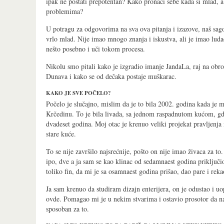
ipak ne postati prepotentan? Kako pronaći sebe kada si mlad, a 
problemima?
U potragu za odgovorima na sva ova pitanja i izazove, naš sag
vrlo mlad. Nije imao mnogo znanja i iskustva, ali je imao luda
nešto posebno i uči tokom procesa.
Nikolu smo pitali kako je izgradio imanje JandaLa, raj na obr
Dunava i kako se od dečaka postaje muškarac.
KAKO JE SVE POČELO?
Počelo je slučajno, mislim da je to bila 2002. godina kada je 
Krčedinu. To je bila livada, sa jednom raspadnutom kućom, gd
dvadeset godina. Moj otac je krenuo veliki projekat pravljenja 
stare kuće.
To se nije završilo najsrećnije, pošto on nije imao živaca za t
ipo, dve a ja sam se kao klinac od sedamnaest godina priključi
toliko fin, da mi je sa osamnaest godina prišao, dao pare i rek
Ja sam krenuo da studiram dizajn enterijera, on je odustao i uop
ovde. Pomagao mi je u nekim stvarima i ostavio prosotor da n
sposoban za to.