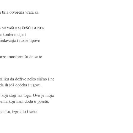
 bila otvorena vrata za
 SU VAŠI NAJČEŠĆI GOSTI?
 konferencije i
predavanja i razne tipove
brzo transformišu da se te
iliku da dožive nešto slično i ne
da ih još dočeka i ugosti.
u koji stoji iza toga. Ovo je moja
 svima koji nam dođu u posetu.
daLa, izgradio i sebe.