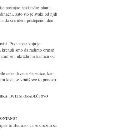
ije postojao neki tačan plan i
inačni, zato što je svaki od njih
bila da sve idem postepeno, deo
viti. Prva stvar koja je
ja krenuli smo da radimo orman
atim se i ukradu mi kanticu od
bile neke drvene stepenice, kao
tra kada se vratiš sve to ponovo
KA. DA LI SI GRADEĆI OVO
SPONTANO?
 ipak to studirao. Ja se družim sa