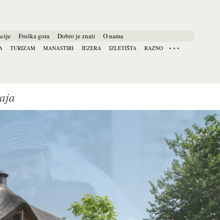
cije
Fruška gora
Dobro je znati
O nama
A
TURIZAM
MANASTIRI
JEZERA
IZLETIŠTA
RAZNO
raja