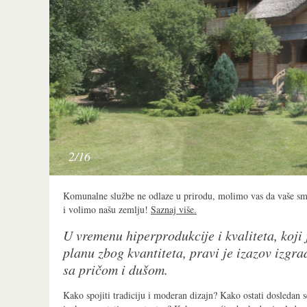
2/16
Komunalne službe ne odlaze u prirodu, molimo vas da vaše s
i volimo našu zemlju!
Saznaj više.
U vremenu hiperprodukcije i kvaliteta, koji
planu zbog kvantiteta, pravi je izazov izgra
sa pričom i dušom.
Kako spojiti tradiciju i moderan dizajn? Kako ostati dosledan s