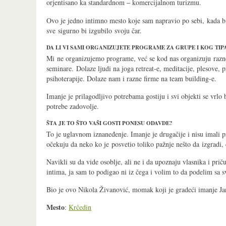
orjentisano ka standardnom
komercijalnom turizmu.
–
Ovo je jedno intimno mesto koje sam napravio po sebi, kada bi
sve sigurno bi izgubilo svoju čar.
DA LI VI SAMI ORGANIZUJETE PROGRAME ZA GRUPE I KOG TIPA
Mi ne organizujemo programe, već se kod nas organizuju razne
seminare. Dolaze ljudi na joga retreat-e, meditacije, plesove, 
psihoterapije. Dolaze nam i razne firme na team building-e.
Imanje je prilagodljivo potrebama gostiju i svi objekti se vrlo 
potrebe zadovolje.
ŠTA JE TO ŠTO VAŠI GOSTI PONESU ODAVDE?
To je uglavnom iznaneđenje. Imanje je drugačije i nisu imali pr
očekuju da neko ko je posvetio toliko pažnje nešto da izgradi, 
Navikli su da vide osoblje, ali ne i da upoznaju vlasnika i prič
intima, ja sam to podigao ni iz čega i volim to da podelim sa
Bio je ovo Nikola Živanović, momak koji je gradeći imanje Jan
Mesto
:
Krčedin