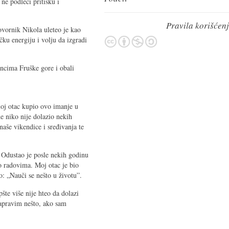
ne podleći pritisku i
Pravila korišćen
ovornik Nikola uleteo je kao
čku energiju i volju da izgradi
oncima Fruške gore i obali
moj otac kupio ovo imanje u
e niko nije dolazio nekih
naše vikendice i sređivanja te
o. Odustao je posle nekih godinu
o radovima. Moj otac je bio
ao: „Nauči se nešto u životu”.
šte više nije hteo da dolazi
apravim nešto, ako sam