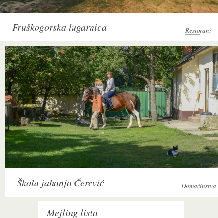
Fruškogorska lugarnica
Restorani
Škola jahanja Čerević
Domaćinstva
Mejling lista