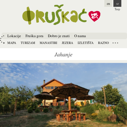
en
sr
Ћир
Lokacije
Fruška gora
Dobro je znati
O nama
MAPA
TURIZAM
MANASTIRI
JEZERA
IZLETIŠTA
RAZNO
Jahanje