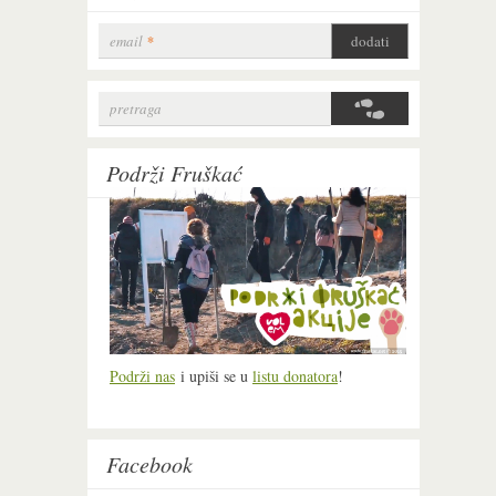
email
*
pretraga
Search form
Podrži Fruškać
Podrži nas
i upiši se u
listu donatora
!
Facebook