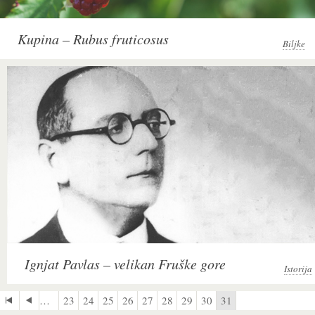
Kupina – Rubus fruticosus
Biljke
Ignjat Pavlas – velikan Fruške gore
Istorija
…
23
24
25
26
27
28
29
30
31