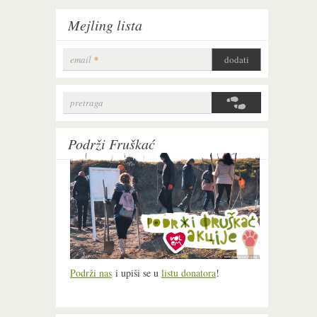
Mejling lista
email
*
pretraga
Search form
Podrži Fruškać
Podrži nas
i upiši se u
listu donatora
!