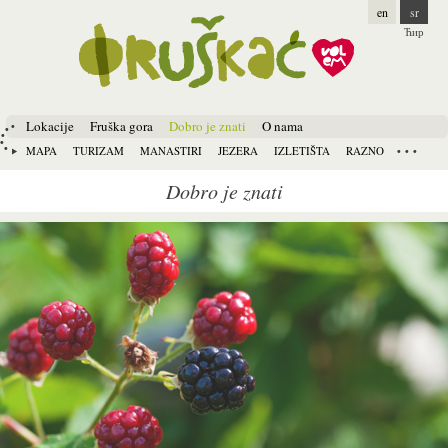
en
sr
Ћир
Lokacije
Fruška gora
Dobro je znati
O nama
MAPA
TURIZAM
MANASTIRI
JEZERA
IZLETIŠTA
RAZNO
Dobro je znati
Pages